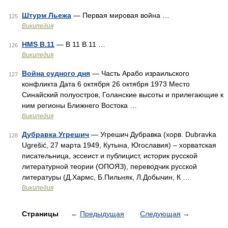
Штурм Льежа
— Первая мировая война …
125
Википедия
HMS B.11
— B 11 B.11 …
126
Википедия
Война судного дня
— Часть Арабо израильского
127
конфликта Дата 6 октября 26 октября 1973 Место
Синайский полуостров, Голанские высоты и прилегающие к
ним регионы Ближнего Востока …
Википедия
Дубравка Угрешич
— Угрешич Дубравка (хорв. Dubravka
128
Ugrešić, 27 марта 1949, Кутына, Югославия) – хорватская
писательница, эссеист и публицист, историк русской
литературной теории (ОПОЯЗ), переводчик русской
литературы (Д.Хармс, Б.Пильняк, Л.Добычин, К …
Википедия
Страницы
←
Предыдущая
Следующая
→